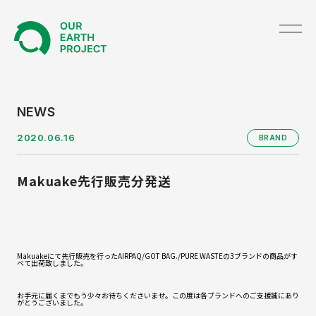
TOP
NEWS
2020.06.16
BRAND
ABOUT US
Makuake先行販売分発送
NEWS
PRODUCE
GREEN UNIFORM
Makuakeにて先行販売を行ったAIRPAQ/GOT BAG./PURE WASTEの3ブランドの商品がす
べて出荷致しました。
BRAND
お手元に届くまでもう少々お待ちくださいませ。
この度は各ブランドへのご支援誠にあり
がとうございました。