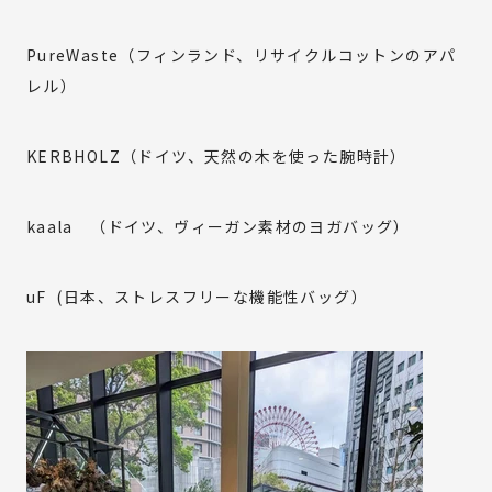
PureWaste（フィンランド、リサイクルコットンのアパ
Copyright(C) OUR EARTH PROJECT All Right Reserved.
レル）
KERBHOLZ（ドイツ、天然の木を使った腕時計）
kaala （ドイツ、ヴィーガン素材のヨガバッグ）
uF (日本、ストレスフリーな機能性バッグ）