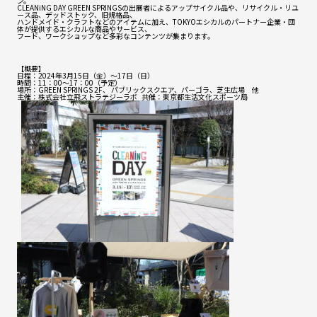
ン。
CLEANiNG DAY GREEN SPRINGSの出展者によるアップサイクル品や、リサイクル・リユ
MATERIAL
ース品、デッドストック、旧規格品、
ハンドメイド・クラフトなどのアイテムに加え、TOKYOエシカルのパートナー企業・団
体が提供するエシカルな商品やサービス、
フード、ワークショップなど多彩なコンテンツが集まります。
COMPANY
【概要】
日程：2024年3月15日（金）～17日（日）
時間：11：00～17：00（予定）
ONLINE STORE
場所：GREEN SPRINGS 2F、 パブリックスクエア、パーゴラ、芝生広場 他
主催：株式会社立飛ストラテジーラボ 共催：東京都生活文化スポーツ局
資料ダウンロード
お問い合わせ
利用規約
特定商取引法に基づく表記
プライバシーポリシー
サイトポリシー