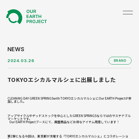
TOP
NEWS
2024.03.26
BRAND
ABOUT US
TOKYOエシカルマルシェに出展しました
NEWS
PRODUCE
CLEANiNG DAY GREEN SPRINGSwith TOKYOエシカルマルシェにOur EARTH Projectが参
加しました。
GREEN UNIFORM
アップサイクルやデッドストックを中心としたGREEN SPRINGSならではのサステナブル
マーケットです。
Our EARTH Projectブースにて、廃盤商品などお得なアイテム用意しています！
BRAND
第2弾となる今回は、東京都が主催する「TOKYOエシカルマルシェ」とコラボレーショ