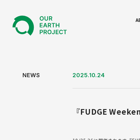
A
私
NEWS
2025.10.24
『FUDGE Weeke