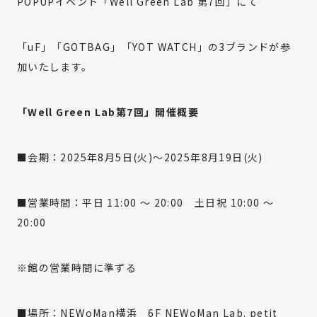
POPUPイベント「Well Green Lab 第7回」にて
MATERIAL
「uF」「GOTBAG」「YOT WATCH」の3ブランドが参
COMPANY
加いたします。
ONLINE STORE
「Well Green Lab第7回」開催概要
■会期：2025年8月5日(火)～2025年8月19日(火)
資料ダウンロード
■営業時間：平日 11:00 ～ 20:00 土日祝 10:00 ～
20:00
お問い合わせ
※館の営業時間に準ずる
利用規約
特定商取引法に基づく表記
プライバシーポリシー
サイトポリシー
■場所：NEWoMan横浜 6F NEWoMan Lab. petit