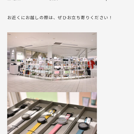
Copyright(C) OUR EARTH PROJECT All Right Reserved.
お近くにお越しの際は、ぜひお立ち寄りください！